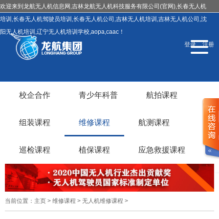
欢迎来到龙航无人机信息网,吉林龙航无人机科技服务有限公司(官网),长春无人机
培训,长春无人机驾驶员培训,长春无人机公司,吉林无人机培训,吉林无人机公司,沈
阳无人机培训,辽宁无人机培训学校,aopa,caac！
导
登录
注册
航
切
换
校企合作
青少年科普
航拍课程
组装课程
维修课程
航测课程
巡检课程
植保课程
应急救援课程
当前位置：
主页
>
维修课程
>
无人机维修课程
>