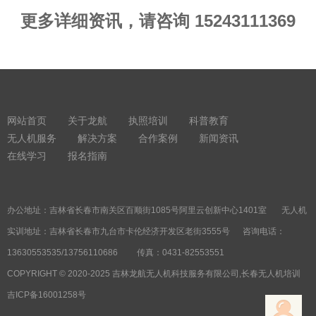
更多详细资讯，请咨询 15243111369
网站首页
关于龙航
执照培训
科普教育
无人机服务
解决方案
合作案例
新闻资讯
在线学习
报名指南
办公地址：吉林省长春市南关区百顺街1085号阿里云创新中心1401室 无人机
实训地址：吉林省长春市九台市卡伦经济开发区老街3555号 咨询电话：
13630553535/13756110686 传真：0431-82553551
COPYRIGHT © 2020-2025 吉林龙航无人机科技服务有限公司,长春无人机培训
吉ICP备16001258号