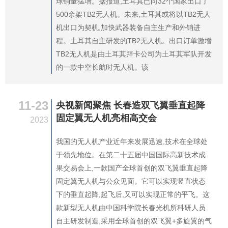
球销量猛增。据报道,土耳其已向32个国家出口了
500余架TB2无人机。未来,土耳其或将以TB2无人
机出口为契机,加快武器装备自主生产和外销进
程。土耳其自主研发的TB2无人机。出口订单激增
TB2无人机是由土耳其拜卡公司为土耳其军队开发
的一款中空长航时无人机。该
11-23
央视新闻聚焦 长春造双飞翼垂直起降
固定翼无人机亮相高交会
2023
我国的无人机产业近年来发展迅速,技术在全球处
于领先地位。在第二十五届中国国际高新技术成
果交易会上,一款国产全球首创的双飞翼垂直起降
固定翼无人机与公众见面。它可以实现竖直状态
下的垂直起降,起飞后,又可以实现正常的平飞。这
款新型无人机由中国科学院长春光机所科研人员
自主研发制造,采用全球首创的双飞翼+多旋翼的气