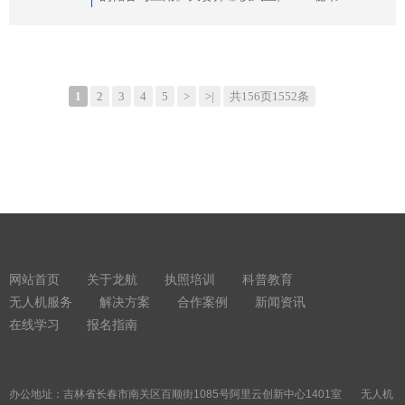
1
2
3
4
5
>
>|
共156页1552条
网站首页
关于龙航
执照培训
科普教育
无人机服务
解决方案
合作案例
新闻资讯
在线学习
报名指南
办公地址：吉林省长春市南关区百顺街1085号阿里云创新中心1401室 无人机