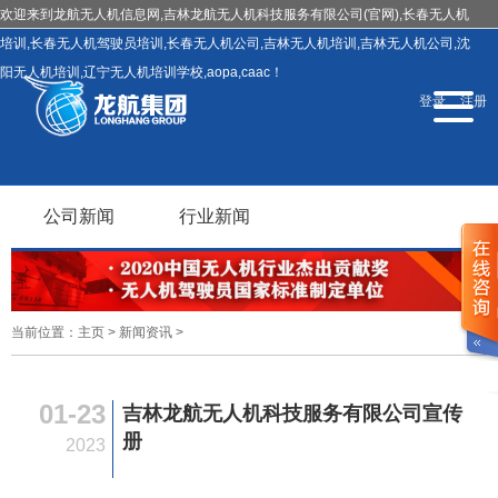
欢迎来到龙航无人机信息网,吉林龙航无人机科技服务有限公司(官网),长春无人机
培训,长春无人机驾驶员培训,长春无人机公司,吉林无人机培训,吉林无人机公司,沈
阳无人机培训,辽宁无人机培训学校,aopa,caac！
导
登录
注册
航
切
换
公司新闻
行业新闻
当前位置：
主页
>
新闻资讯
>
01-23
吉林龙航无人机科技服务有限公司宣传
册
2023