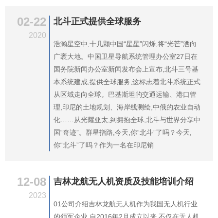
02-22
北斗正式提供全球服务
2020
浩瀚星空中,十几颗中国“星星”闪烁,将“光芒”洒向
广袤大地。中国卫星导航系统管理办公室27日在
国务院新闻办公室新闻发布会上宣布,北斗三号基
本系统建成,提供全球服务,这标志着北斗系统正式
从区域走向全球。巴基斯坦的交通运输、港口管
理,印尼的土地规划、海岸线测绘,中俄的农业自动
化……从光耀亚太,到拥抱全球,北斗与世界分享中
国“奇迹”。群星指路,今天,你“北斗”了吗？今天,
你“北斗”了吗？作为一名在印尼销
12-08
吉林龙航无人机资质及技能培训介绍
2023
01公司介绍吉林龙航无人机作为我国无人机行业
的领军企业,自2016年2月成立以来,不仅在无人机