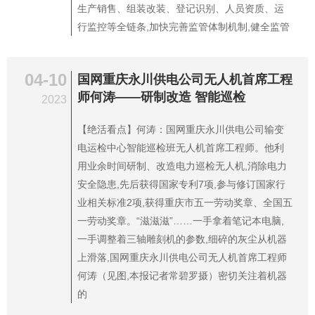
生产销售、组装改装、登记识别、人员资质、运
行监控等全链条,加快完善监管体制机制,健全监管
04-10
国网重庆永川供电公司无人机首席工程
师何涛——研制改造 智能巡检
2023
【绝活看点】何涛：国网重庆永川供电公司输变
电运检中心智能巡检班无人机首席工程师。他利
用业余时间研制、改造电力巡检无人机,消除电力
安全隐患,先后获得国家专利7项,参与修订国家行
业相关标准2项,获得重庆市五一劳动奖章、全国五
一劳动奖章。“滋滋滋”……一手拿着笔记本电脑,
一手调整着三轴雕刻机的参数,细碎的灰尘从机器
上滑落,国网重庆永川供电公司无人机首席工程师
何涛（见图,本报记者常碧罗摄）密切关注着机器
的