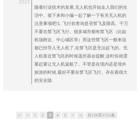
2023
随着行业技术的发展,无人机也开始走入我们的生
活中。接下来和小编一起了解一下有关无人机的
注意事项吧!1. 飞行前查询是否禁飞及限高。千万
不要在禁飞区飞行。很多城市都有禁飞区（比如
机场附近、中心城区等）而这些禁飞区一般来说
都已经导入无人机了,在禁飞区是无法起飞的。无
人机靠近禁飞区的时候遥控器会提醒,这时你就需
要赶紧让无人机返航了。不管是在境内还是境外
旅游的时候,最好不要在禁飞区飞行。存在着很大
的安全隐
|<
<
1
2
3
4
5
>
>|
共156页1552条