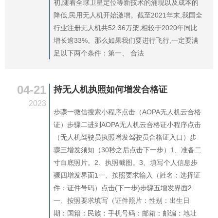
初,随着全球卫星定位等新技术的涌现以及成本的
降低,民用无人机开始激增。截至2021年末,我国全
行业注册无人机共52.36万架,相较于2020年同比
增长逾33%。那么如果我们要进行飞行,一定要满
足以下两个条件：第一、 合法
04-21
持无人机执照如何增发合格证
2023
步骤一微信搜索小程序点击（AOPA无人机云合格
证）步骤二进到AOPA无人机云合格证小程序点击
（无人机驾驶员执照增发驾驶员合格证入口）步
骤三增发须知（30秒之后点击下一步）1、准备二
寸白底照片。2、执照截图。3、填写个人信息步
骤四增发界面1一、按照要求输入（姓名：选择证
件：证件号码）点击(下一步)步骤五增发界面2
一、按照要求填写（证件照片：性别：出生日
期：国籍：民族：手机号码：邮箱：邮编：地址