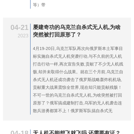
等）带
04-21
屡建奇功的乌克兰自杀式无人机,为啥
突然被打回原形了？
2023
4月19-20日,乌克兰军队再次向俄罗斯本土军事目
标实施自杀式无人机突袭行动,与不久前的无人机
打击行动一样,再次宣告失败,贡献了不少无人机残
骸,却并未取得什么战果。就在三个月前,乌克兰自
杀式无人机还成功袭击了俄罗斯战略轰炸机机场,
贡献重大战果震惊全世界,现在却只能贡献残骸！
不可一世的乌克兰自杀式无人机,为啥突然被打回
原形了？俄军搞成建制打击,乌军的无人机袭击连
散兵游勇都算不上！俄罗斯军队搞自杀式无
04-18
无人机不能想飞就飞吗,还需要有证？