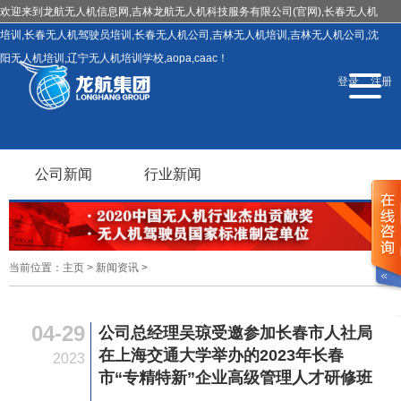
欢迎来到龙航无人机信息网,吉林龙航无人机科技服务有限公司(官网),长春无人机
培训,长春无人机驾驶员培训,长春无人机公司,吉林无人机培训,吉林无人机公司,沈
阳无人机培训,辽宁无人机培训学校,aopa,caac！
导
登录
注册
航
切
换
公司新闻
行业新闻
当前位置：
主页
>
新闻资讯
>
04-29
公司总经理吴琼受邀参加长春市人社局
在上海交通大学举办的2023年长春
2023
市“专精特新”企业高级管理人才研修班