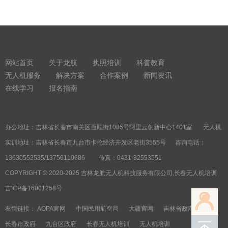
网站首页
关于龙航
执照培训
科普教育
无人机服务
解决方案
合作案例
新闻资讯
在线学习
报名指南
办公地址：吉林省长春市南关区百顺街1085号阿里云创新中心1401室 无人机
实训地址：吉林省长春市九台市卡伦经济开发区老街3555号 咨询电话：
13630553535/13756110686 传真：0431-82553551
COPYRIGHT © 2020-2025 吉林龙航无人机科技服务有限公司,长春无人机培训
吉ICP备16001258号
友情链接：
AOPA官网
中国民用航空局
大疆官网
吉林省政府
长春市政府
九台区政府
长春无人机培训
无人机培训